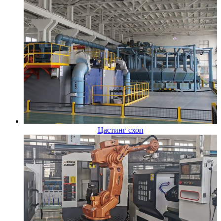
Цастинг схоп