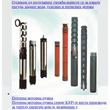
Одливци од нодуларног гвожђа користе се за израду
посуда, радног кола, усисних и потисних делова
Потопна моторна пумпа
Потопна моторна пумпа серије КЈ(Р) је врста производа
за уштеду енергије који је дизајниран у