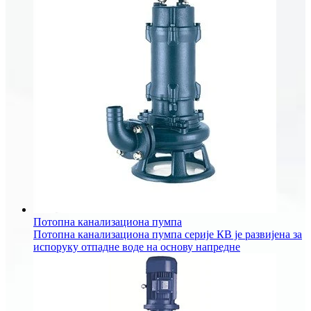
Потопна канализациона пумпа
Потопна канализациона пумпа серије КВ је развијена за
испоруку отпадне воде на основу напредне