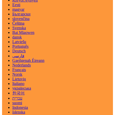
Kreyòl Ayisyen
Eesti
magyar
Български
slovenčina
Čeština
Svenska
Bai Miaowen
dansk
Latviešu
Português
Deutsch
فارسی
Gaeilgenah Éireann
Nederlands
Français
Norsk
Lietuvių
Italiano
українська
한국어
עברית
suomi
Indonesia
íslenska