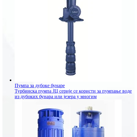
Пумпа за дубоке бунаре
Турбинска пумпа ЈЦ серије се користи за пумпање воде
из дубоких бунара или језера у многим