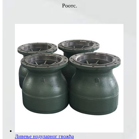
Роотс.
Ливење нодуларног гвожђа