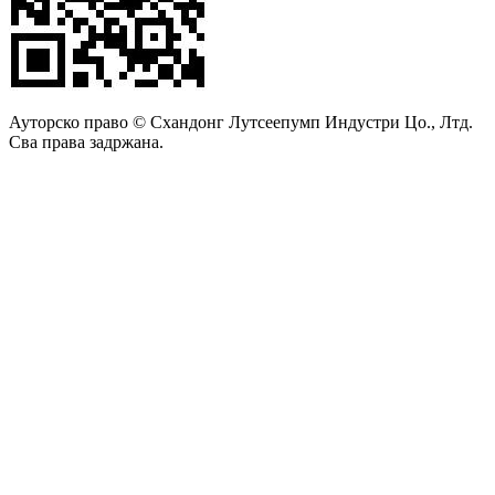
Ауторско право © Схандонг Лутсеепумп Индустри Цо., Лтд.
Сва права задржана.