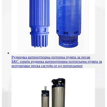
Рудничка ватроотпорна потопна пумпа за песак
БКС серија рудника ватроотпорна потопљена пумпа за
испуштање песка састоји се од потопљеног