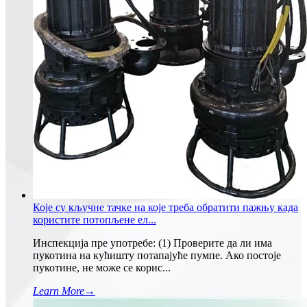
Које су кључне тачке на које треба обратити пажњу када
користите потопљене ел...
Инспекција пре употребе: (1) Проверите да ли има
пукотина на кућишту потапајуће пумпе. Ако постоје
пукотине, не може се корис...
Learn More
→