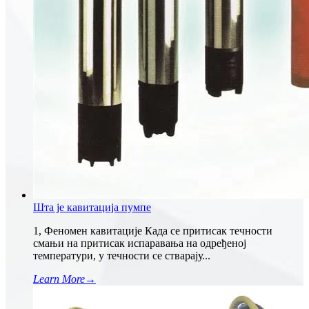
Шта је кавитација пумпе
1, Феномен кавитације Када се притисак течности
смањи на притисак испаравања на одређеној
температури, у течности се стварају...
Learn More
→