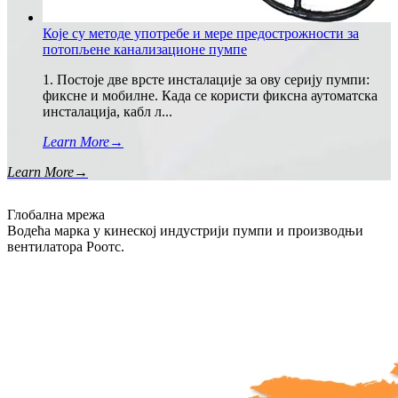
Које су методе употребе и мере предострожности за
потопљене канализационе пумпе
1. Постоје две врсте инсталације за ову серију пумпи:
фиксне и мобилне. Када се користи фиксна аутоматска
инсталација, кабл л...
Learn More
→
Learn More
→
Глобална мрежа
Водећа марка у кинеској индустрији пумпи и производњи
вентилатора Роотс.