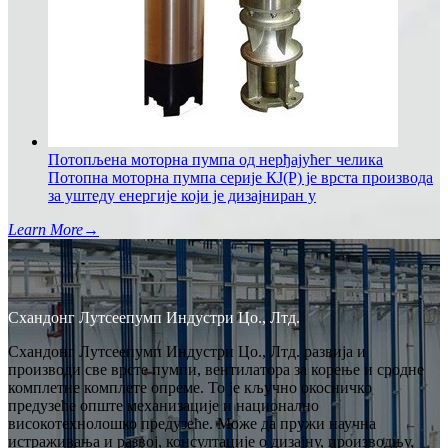
Потопљена моторна пумпа од нерђајућег челика
Потопна моторна пумпа серије КЈ(Р) је врста производа
за уштеду енергије који је дизајниран у
Learn More
→
Схандонг Лутсеепумп Индустри Цо., Лтд.
Схандонг Лутсеепумп Индустри Цо., Лтд. развија и
производи све врсте пумпи, вентилатора за корење и сродне
комплетне комплете опреме. То је кључно окосничко
предузеће опште механизације и национално
високотехнолошко предузеће. Може да пружи научна
истраживања и развој, консултације о дизајну, производњу,