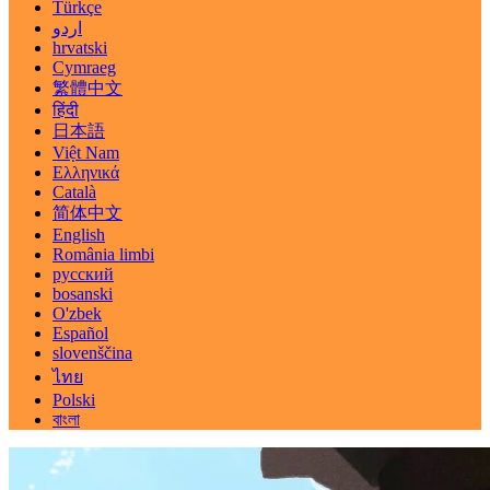
Türkçe
اردو
hrvatski
Cymraeg
繁體中文
हिंदी
日本語
Việt Nam
Ελληνικά
Català
简体中文
English
România limbi
русский
bosanski
O'zbek
Español
slovenščina
ไทย
Polski
বাংলা