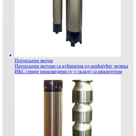
Потопљени мотор
Потопљени мотори са кућиштем од нерђајућег челика
ИКС серије произведени су у складу са квалитетом