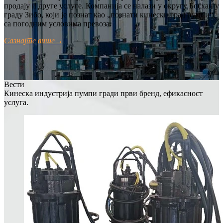
продају и друге услуге. Компанија се налази у округу Босхан у
граду Зибо, који је познат као „познати кинески град пумпи“,
са погодним условима превоза.
Сазнајте више
→
Вести
Кинеска индустрија пумпи гради први бренд, ефикасност
услуга.