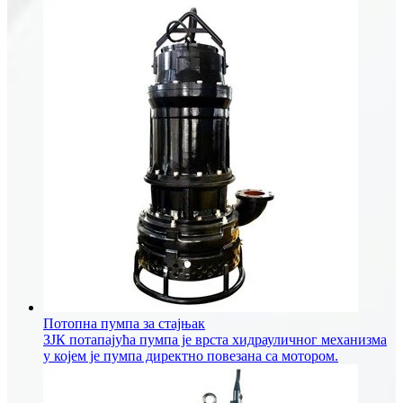
Потопна пумпа за стајњак
ЗЈК потапајућа пумпа је врста хидрауличног механизма
у којем је пумпа директно повезана са мотором.