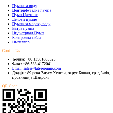
Пумпа за воду
Центрифугална пумпа
Пумп Цастинг
Делови пумпе
Пумпа за морску воду
Ватра пумпа
Индустриал Пумп
Контролна табла
Импеллер
Contact Us
Ћелија: +86 13561603523
Факс: +86-533-4172041
Email: sales@lutseepump.com
Додајте: 89 река Ћиугу Хенгли, округ Бошан, град Зибо,
провинција Шандонг
QR Code