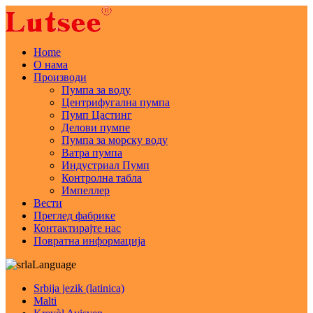
Home
О нама
Производи
Пумпа за воду
Центрифугална пумпа
Пумп Цастинг
Делови пумпе
Пумпа за морску воду
Ватра пумпа
Индустриал Пумп
Контролна табла
Импеллер
Вести
Преглед фабрике
Контактирајте нас
Повратна информација
Language
Srbija jezik (latinica)
Malti